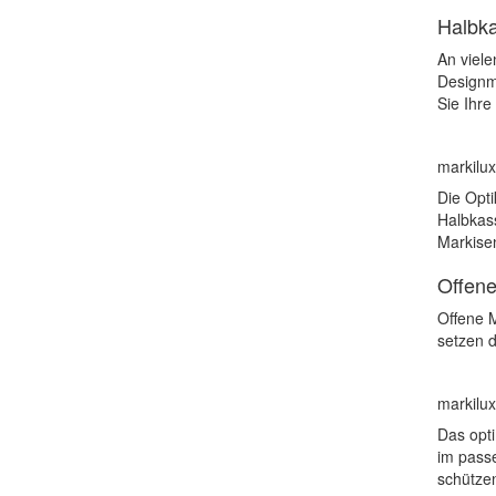
Halbka
An viele
Designma
Sie Ihre
markilu
Die Opti
Halbkass
Markisen
Offen
Offene M
setzen 
markilux
Das opti
im pass
schützen