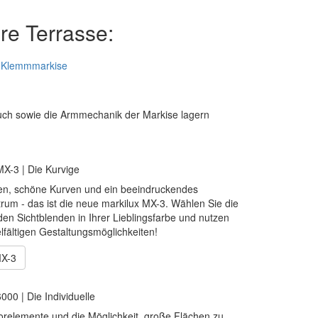
hre Terrasse:
Klemmmarkise
Tuch sowie die Armmechanik der Markise lagern
MX-3 | Die Kurvige
ien, schöne Kurven und ein beeindruckendes
rum - das ist die neue markilux MX-3. Wählen Sie die
en Sichtblenden in Ihrer Lieblingsfarbe und nutzen
elfältigen Gestaltungsmöglichkeiten!
MX-3
000 | Die Individuelle
orelemente und die Möglichkeit, große Flächen zu