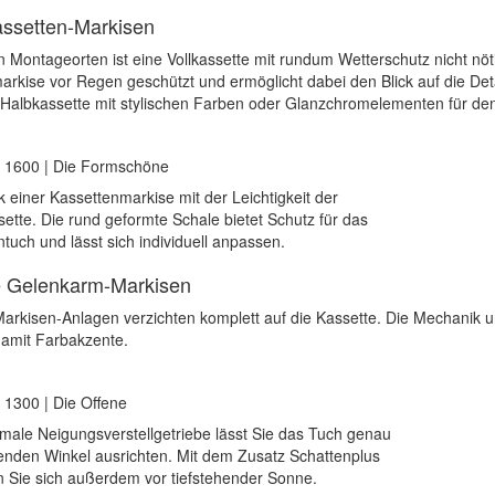
ssetten-Markisen
n Montageorten ist eine Vollkassette mit rundum Wetterschutz nicht nöti
rkise vor Regen geschützt und ermöglicht dabei den Blick auf die Detai
 Halbkassette mit stylischen Farben oder Glanzchromelementen für den 
x 1600 | Die Formschöne
k einer Kassettenmarkise mit der Leichtigkeit der
ette. Die rund geformte Schale bietet Schutz für das
tuch und lässt sich individuell anpassen.
e Gelenkarm-Markisen
arkisen-Anlagen verzichten komplett auf die Kassette. Die Mechanik un
damit Farbakzente.
 1300 | Die Offene
male Neigungsverstellgetriebe lässt Sie das Tuch genau
enden Winkel ausrichten. Mit dem Zusatz Schattenplus
 Sie sich außerdem vor tiefstehender Sonne.