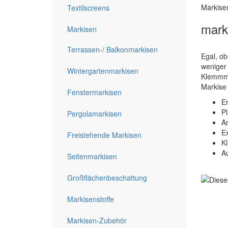
Markisen
Textilscreens
mark
Markisen
Terrassen-/ Balkonmarkisen
Egal, ob
weniger 
Wintergartenmarkisen
Klemmma
Markise
Fenstermarkisen
E
Pl
Pergolamarkisen
An
Ex
Freistehende Markisen
K
Au
Seitenmarkisen
Großflächenbeschattung
Markisenstoffe
Markisen-Zubehör