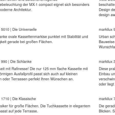
ebeleuchtung der MX-1 compact eignet sich besonders
beschatte
moderne Architektur.
Design de
design aw
 5010 | Die Universelle
markilux 
anke ovale Kassettenmarkise punktet mit Stabilität und
Urban sch
igkeit gerade bei großen Flächen.
Bauweise.
Wunschfa
 990 | Die Schlanke
markilux 
keit mit Rafinesse! Die nur 125 mm flache Kassette mit
Diese pra
rmigen Ausfallprofil passt sich auch auf kleinen
Einbau un
n oder Terrassen perfekt Ihren Wünschen an.
verschwind
oder lieg
 1710 | Die Klassische
markilux 
siker für große Flächen. Die Tuchkassette in elegantem
Die gerad
asst auf jede Terrasse.
Blicken. 