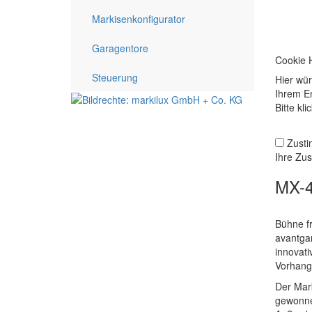
Markisenkonfigurator
Garagentore
Cookie 
Steuerung
Hier wür
Ihrem E
Bitte kl
Zusti
Ihre Zu
MX-4
Bühne fr
avantgar
innovati
Vorhang 
Der Mark
gewonne