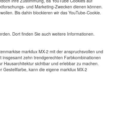
 jedoch Ihre Zustimmung, da YouTube Cookies auf
arktforschungs- und Marketing-Zwecken dienen können.
wollen. Bis dahin blockieren wir das YouTube-Cookie.
erden. Dort finden Sie auch weitere Informationen.
ttenmarkise markilux MX-2 mit der anspruchsvollen und
Mit insgesamt zehn trendgerechten Farbkombinationen
zur Hausarchitektur sichtbar und erlebbar zu machen.
Gestellfarbe, kann die eigene markilux MX-2