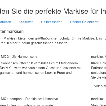
en Sie die perfekte Markise für I
Markisen
Kassetten
Halbkassetten
Offener Gelenkarm
ttenmarkisen
en-Markisen bieten den größtmöglichen Schutz für Ihre Markise. Das 
hren in einer rundum geschlossenen Kassette.
x MX-2 | Die Harmonische
markilux 
 Sonnenschutztechnik verbindet sich mit fließendem
Klare Lin
Die MX-2 wirkt wie "aus einem Guss" und fasziniert mit
Farbspekt
rganischen und harmonischen Look in Form und
umlaufend
.
Sie die vi
Video 
 MX-1 compact | Die "kleine" Ultimative
markilux 6
aden Linien und aufsehenerregende
Viele Dek