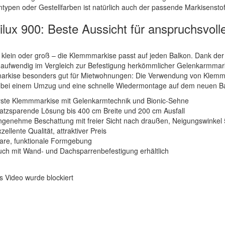
typen oder Gestellfarben ist natürlich auch der passende Markisenstof
ilux 900: Beste Aussicht für anspruchsvoll
 klein oder groß – die Klemmmarkise passt auf jeden Balkon. Dank der
aufwendig im Vergleich zur Befestigung herkömmlicher Gelenkarmmarki
rkise besonders gut für Mietwohnungen: Die Verwendung von Klemmsä
 bei einem Umzug und eine schnelle Wiedermontage auf dem neuen Ba
rste Klemmmarkise mit Gelenkarmtechnik und Bionic-Sehne
atzsparende Lösung bis 400 cm Breite und 200 cm Ausfall
genehme Beschattung mit freier Sicht nach draußen, Neigungswinkel 5
zellente Qualität, attraktiver Preis
lare, funktionale Formgebung
ch mit Wand- und Dachsparrenbefestigung erhältlich