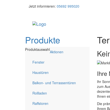
Jetzt informieren:
05692 995020
Produkte
Ter
Produktauswahl
Kei
Aktionen
Fenster
Ihre
Haustüren
Ihr Sonn
Balkon- und Terrassentüren
zum Aus
dezenten
Rollladen
Ihnen e
Raffstoren
Die präm
Ihrem B