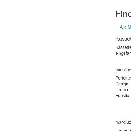
Find
Alle 
Kasse
Kassett
eingefa
markilu
Perfekte
Design. 
ihrem o
Funktion
markilux
Die ger