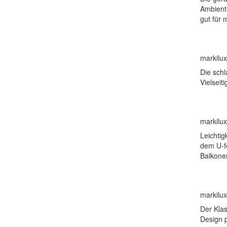
Ambient
gut für 
markilux
Die schl
Vielseit
markilux
Leichtig
dem U-fö
Balkone
markilux
Der Klas
Design p