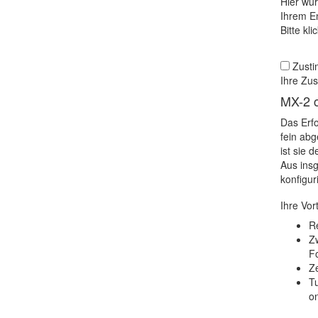
Hier wür
Ihrem E
Bitte kl
Zusti
Ihre Zu
MX-2 c
Das Erfo
fein abg
ist sie 
Aus ins
konfigur
Ihre Vort
R
Zw
F
Ze
Tu
o