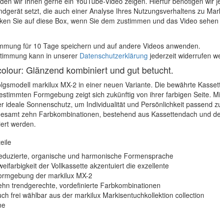
den wir Ihnen gerne ein YouTube-Video zeigen. Hierfür benötigen wir
ndgerät setzt, die auch einer Analyse Ihres Nutzungsverhaltens zu M
icken Sie auf diese Box, wenn Sie dem zustimmen und das Video sehen 
mmung für 10 Tage speichern und auf andere Videos anwenden.
stimmung kann in unserer
Datenschutzerklärung
jederzeit widerrufen w
olour: Glänzend kombiniert und gut betucht.
lgsmodell markilux MX-2 in einer neuen Variante. Die bewährte Kasse
estimmten Formgebung zeigt sich zukünftig von ihrer farbigen Seite. 
der ideale Sonnenschutz, um Individualität und Persönlichkeit passend 
gesamt zehn Farbkombinationen, bestehend aus Kassettendach und der 
iert werden.
eile
eduzierte, organische und harmonische Formensprache
eifarbigkeit der Vollkassette akzentuiert die exzellente
ormgebung der markilux MX-2
hn trendgerechte, vordefinierte Farbkombinationen
ch frei wählbar aus der markilux Markisentuchkollektion collection
ne